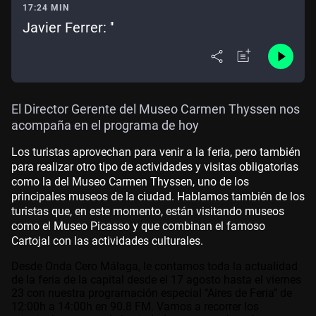
17:24 MIN
Javier Ferrer: ''
El Director Gerente del Museo Carmen Thyssen nos
acompaña en el programa de hoy
Los turistas aprovechan para venir a la feria, pero también
para realizar otro tipo de actividades y visitas obligatorias
como la del Museo Carmen Thyssen, uno de los
principales museos de la ciudad. Hablamos también de los
turistas que, en este momento, están visitando museos
como el Museo Picasso y que combinan el famoso
Cartojal con las actividades culturales.
Desde Onda Cero Málaga, le contamos toda la actualidad
de la feria de la capital desde el 17 agosto hasta el viernes
23 con nuestra programación especial ‘‘Aires de Feria’’ de
12:00h a 14:00h en 90.8 FM. Vamos a recorrer los