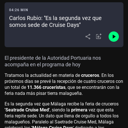
04:26 MIN
Carlos Rubio: ''Es la segunda vez que
somos sede de Cruise Days''
El presidente de la Autoridad Portuaria nos
acompaña en el programa de hoy
Tratamos la actualidad en materia de
cruceros
. En los
próximos días se prevé la recepción de cuatro cruceros con
un total de
11.366 cruceristas
, que se encontrarán con la
feria nada más pisar tierra malagueña.
Es la segunda vez que Málaga recibe la feria de cruceros
'Seatrade Cruise Med'
, siendo la
primera
vez que esta
feria repite sede. Un dato que llena de orgullo a todos los
malagueños. Paralelo al Saetrade Cruise Med, Málaga
celebrará los
'Málaga Cruise Days
',d
edicado a los