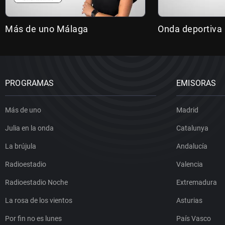
Más de uno Málaga
Onda deportiva
PROGRAMAS
EMISORAS
Más de uno
Madrid
Julia en la onda
Catalunya
La brújula
Andalucía
Radioestadio
Valencia
Radioestadio Noche
Extremadura
La rosa de los vientos
Asturias
Por fin no es lunes
País Vasco