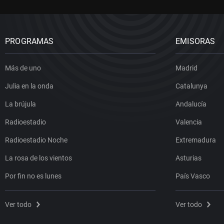
PROGRAMAS
EMISORAS
Más de uno
Madrid
Julia en la onda
Catalunya
La brújula
Andalucía
Radioestadio
Valencia
Radioestadio Noche
Extremadura
La rosa de los vientos
Asturias
Por fin no es lunes
País Vasco
Ver todo
Ver todo