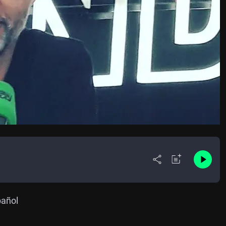
pañol