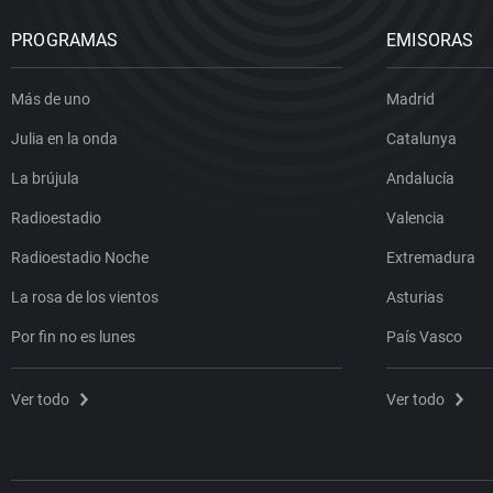
PROGRAMAS
EMISORAS
Más de uno
Madrid
Julia en la onda
Catalunya
La brújula
Andalucía
Radioestadio
Valencia
Radioestadio Noche
Extremadura
La rosa de los vientos
Asturias
Por fin no es lunes
País Vasco
Ver todo
Ver todo