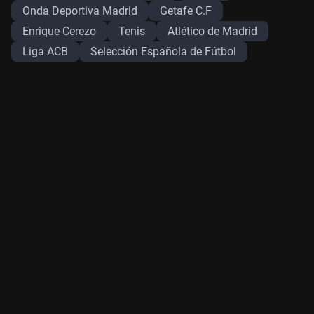
Onda Deportiva Madrid
Getafe C.F
Enrique Cerezo
Tenis
Atlético de Madrid
Liga ACB
Selección Española de Fútbol