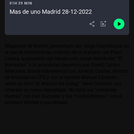
01H 39 MIN
Mas de uno Madrid 28-12-2022
Magazine de Madrid, presentado por Jorge Granullaque, en
el que te contamos las noticias de la mañana con Patxi
Linaza, la previsión del tiempo con Javier Hernández “El
Borrascas” y la actualidad deportiva con David Camps.
Miércoles, donde hablaremos con Juvenal Cubiles, director
de finanzas de CFO y con el escritor Manuel Calderón
sobre su libro “El Músico del Gulag”. Irene Calderón nos
ofrecerá un nuevo Reportajes. No falta los
“visitantes
ilustres” con Irati Gonzalez y los “madrileñismos” con el
profesor Vilches y sus chistes.