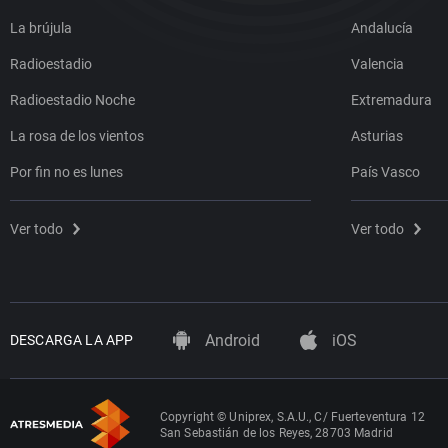
La brújula
Andalucía
Radioestadio
Valencia
Radioestadio Noche
Extremadura
La rosa de los vientos
Asturias
Por fin no es lunes
País Vasco
Ver todo
Ver todo
Android
iOS
DESCARGA LA APP
Copyright © Uniprex, S.A.U., C/ Fuerteventura 12
San Sebastián de los Reyes, 28703 Madrid