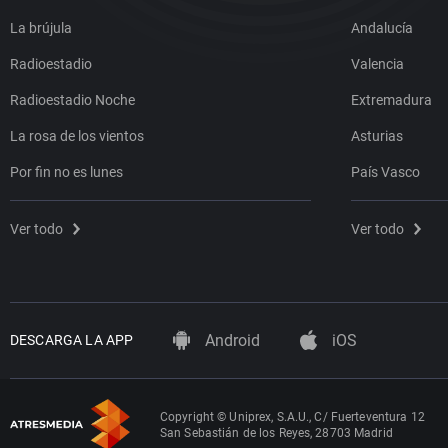
La brújula
Andalucía
Radioestadio
Valencia
Radioestadio Noche
Extremadura
La rosa de los vientos
Asturias
Por fin no es lunes
País Vasco
Ver todo
Ver todo
Android
iOS
DESCARGA LA APP
Copyright © Uniprex, S.A.U., C/ Fuerteventura 12
San Sebastián de los Reyes, 28703 Madrid