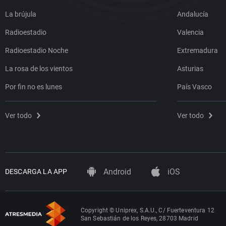
La brújula
Andalucía
Radioestadio
Valencia
Radioestadio Noche
Extremadura
La rosa de los vientos
Asturias
Por fin no es lunes
País Vasco
Ver todo
Ver todo
Android
iOS
DESCARGA LA APP
Copyright © Uniprex, S.A.U., C/ Fuerteventura 12
San Sebastián de los Reyes, 28703 Madrid