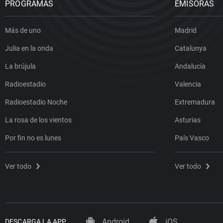
PROGRAMAS
EMISORAS
Más de uno
Madrid
Julia en la onda
Catalunya
La brújula
Andalucía
Radioestadio
Valencia
Radioestadio Noche
Extremadura
La rosa de los vientos
Asturias
Por fin no es lunes
País Vasco
Ver todo
Ver todo
Android
iOS
DESCARGA LA APP