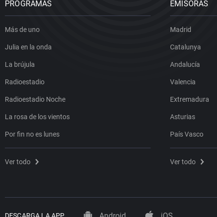
PROGRAMAS
EMISORAS
Más de uno
Madrid
Julia en la onda
Catalunya
La brújula
Andalucía
Radioestadio
Valencia
Radioestadio Noche
Extremadura
La rosa de los vientos
Asturias
Por fin no es lunes
País Vasco
Ver todo
Ver todo
Android
iOS
DESCARGA LA APP