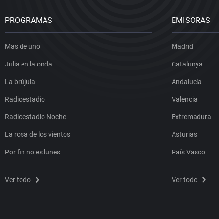
PROGRAMAS
EMISORAS
Más de uno
Madrid
Julia en la onda
Catalunya
La brújula
Andalucía
Radioestadio
Valencia
Radioestadio Noche
Extremadura
La rosa de los vientos
Asturias
Por fin no es lunes
País Vasco
Ver todo
Ver todo