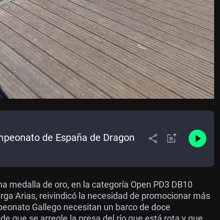
ampeonato de España de Dragon
na medalla de oro, en la categoría Open PD3 DB10
ga Arias, reivindicó la necesidad de promocionar más
mpeonato Gallego necesitan un barco de doce
e que se arregle la presa del río que está rota y que