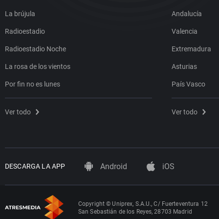
La brújula
Andalucía
Radioestadio
Valencia
Radioestadio Noche
Extremadura
La rosa de los vientos
Asturias
Por fin no es lunes
País Vasco
Ver todo
Ver todo
Android
iOS
DESCARGA LA APP
Copyright © Uniprex, S.A.U., C/ Fuerteventura 12
San Sebastián de los Reyes, 28703 Madrid