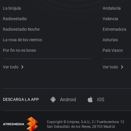
La brújula
Andalucía
Radioestadio
Valencia
Radioestadio Noche
Extremadura
La rosa de los vientos
Asturias
Por fin no es lunes
País Vasco
Ver todo
Ver todo
Android
iOS
DESCARGA LA APP
Copyright © Uniprex, S.A.U., C/ Fuerteventura 12
San Sebastián de los Reyes, 28703 Madrid