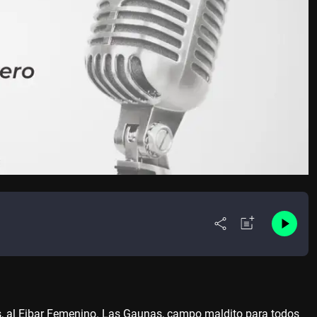
s, al Eibar Femenino. Las Gaunas, campo maldito para todos