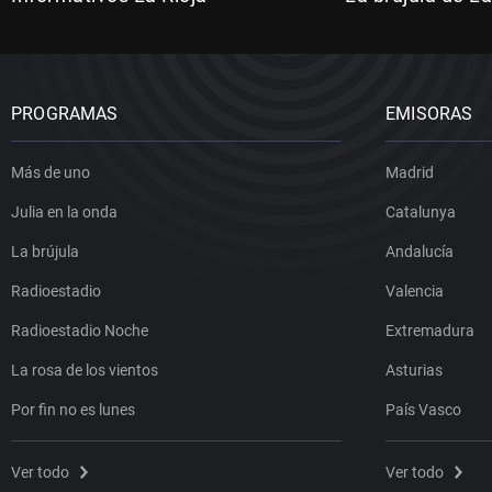
PROGRAMAS
EMISORAS
Más de uno
Madrid
Julia en la onda
Catalunya
La brújula
Andalucía
Radioestadio
Valencia
Radioestadio Noche
Extremadura
La rosa de los vientos
Asturias
Por fin no es lunes
País Vasco
Ver todo
Ver todo