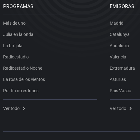
PROGRAMAS
EMISORAS
Más de uno
Madrid
Julia en la onda
Catalunya
La brújula
Andalucía
Radioestadio
Valencia
Radioestadio Noche
Extremadura
La rosa de los vientos
Asturias
Por fin no es lunes
País Vasco
Ver todo
Ver todo