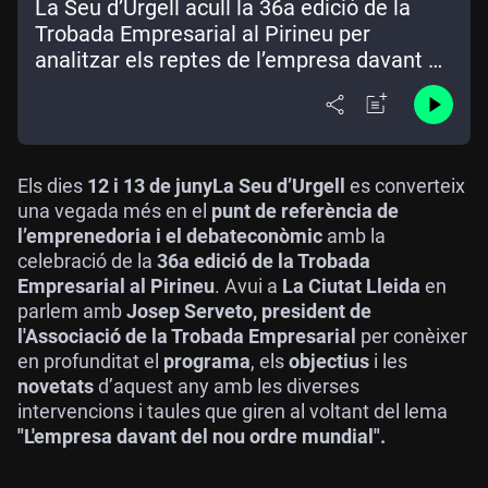
La Seu d’Urgell acull la 36a edició de la
Trobada Empresarial al Pirineu per
analitzar els reptes de l’empresa davant el
nou ordre mundial
Els dies
12 i 13 de juny
La Seu d’Urgell
es converteix
una vegada més en el
punt de referència de
l’emprenedoria i el debat
econòmic
amb la
celebració de la
36a edició de la Trobada
Empresarial al Pirineu
. Avui a
La Ciutat Lleida
en
parlem amb
Josep Serveto, president de
l'Associació de la Trobada Empresarial
per conèixer
en profunditat el
programa
, els
objectius
i les
novetats
d’aquest any amb les diverses
intervencions i taules que giren al voltant del lema
"L'empresa davant del nou ordre mundial".