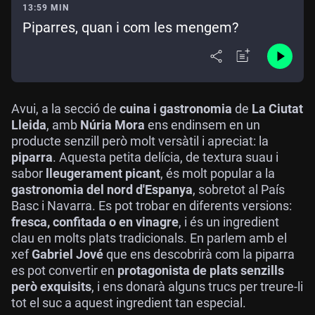
13:59 MIN
Piparres, quan i com les mengem?
Avui, a la secció de
cuina i gastronomia
de
La Ciutat
Lleida
, amb
Núria Mora
ens endinsem en un
producte senzill però molt versàtil i apreciat: la
piparra
. Aquesta petita delícia, de textura suau i
sabor
lleugerament picant
, és molt popular a la
gastronomia del nord d'Espanya
, sobretot al País
Basc i Navarra. Es pot trobar en diferents versions:
fresca, confitada o en vinagre
, i és un ingredient
clau en molts plats tradicionals. En parlem amb el
xef
Gabriel Jové
que ens descobrirà com la piparra
es pot convertir en
protagonista de plats senzills
però exquisits
, i ens donarà alguns trucs per treure-li
tot el suc a aquest ingredient tan especial.