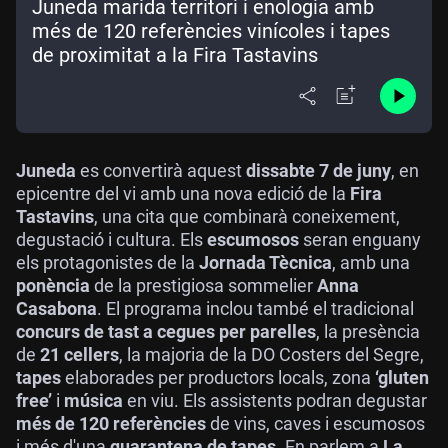
Juneda marida territori i enologia amb
més de 120 referències vinícoles i tapes
de proximitat a la Fira Tastavins
Juneda
es convertirà aquest
dissabte 7 de juny
, en
epicentre del vi amb una nova edició de la
Fira
Tastavins
, una cita que combinarà coneixement,
degustació i cultura. Els
escumosos
seran enguany
els protagonistes de la
Jornada Tècnica
, amb una
ponència
de la prestigiosa sommelier
Anna
Casabona
. El programa inclou també el tradicional
concurs de tast a cegues per parelles
, la presència
de
21 cellers
, la majoria de la DO Costers del Segre,
tapes
elaborades per productors locals, zona
‘gluten
free’
i
música
en viu. Els assistents podran degustar
més de 120 referències
de vins, caves i escumosos
i més d'una
quarantena de tapes.
En parlem a
La