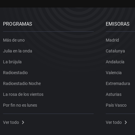
PROGRAMAS
EMISORAS
Más de uno
Madrid
Julia en la onda
Catalunya
La brújula
Andalucía
Radioestadio
Valencia
Radioestadio Noche
Extremadura
La rosa de los vientos
Asturias
Por fin no es lunes
País Vasco
Ver todo
Ver todo