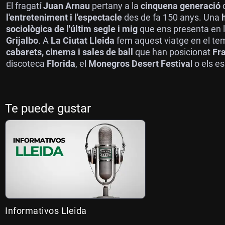
El fragatí
Juan Arnau
pertany a la
cinquena generació
l'entreteniment i l'espectacle
des de fa 150 anys. Una
sociològica de l'últim segle i mig
que ens presenta en l
Grijalbo
. A
La Ciutat Lleida
fem aquest viatge en el t
cabarets, cinema i sales de ball
que han posicionat
Fra
discoteca
Florida
, el
Monegros Desert Festiva
l o els e
Te puede gustar
Informativos Lleida