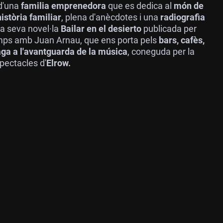
d'una
familia emprenedora
que es dedica al
món de
història familiar
, plena d'anècdotes i una
radiografia
a seva novel·la
Bailar en el desierto
publicada per
emps amb Juan Arnau, que ens porta pels
bars, cafès,
ga a l'avantguarda de la música
, coneguda per la
spectacles d'
Elrow.