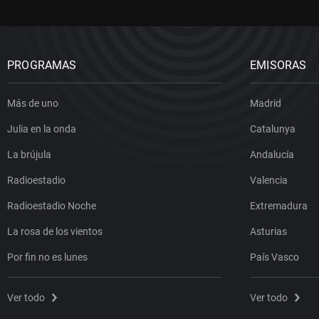
PROGRAMAS
EMISORAS
Más de uno
Madrid
Julia en la onda
Catalunya
La brújula
Andalucía
Radioestadio
Valencia
Radioestadio Noche
Extremadura
La rosa de los vientos
Asturias
Por fin no es lunes
País Vasco
Ver todo
Ver todo