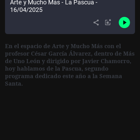
Arte y Mucho Más - La Pascua -
16/04/2025
En el espacio de
Arte y Mucho Más
con el
profesor
César García Álvarez
, dentro de
Más
de Uno León
y dirigido por
Javier Chamorro
,
hoy hablamos de la Pascua, segundo
programa dedicado este año a la Semana
Santa.