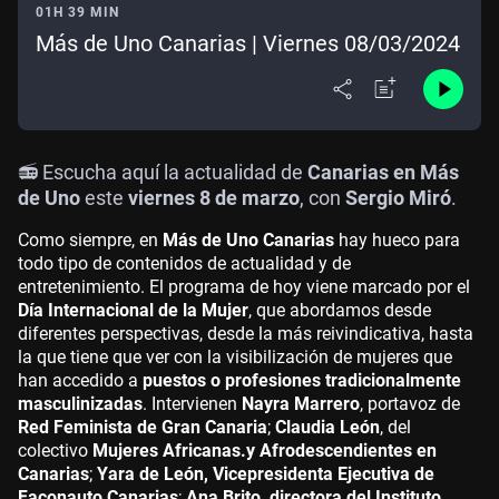
01H 39 MIN
Más de Uno Canarias | Viernes 08/03/2024
📻 Escucha aquí la actualidad de
Canarias en Más
de Uno
este
viernes 8 de marzo
, con
Sergio Miró
.
Como siempre, en
Más de Uno Canarias
hay hueco para
todo tipo de contenidos de actualidad y de
entretenimiento. El programa de hoy viene marcado por el
Día Internacional de la Mujer
, que abordamos desde
diferentes perspectivas, desde la más reivindicativa, hasta
la que tiene que ver con la visibilización de mujeres que
han accedido a
puestos o profesiones tradicionalmente
masculinizadas
. Intervienen
Nayra Marrero
, portavoz de
Red Feminista de Gran Canaria
;
Claudia León
, del
colectivo
Mujeres Africanas.y Afrodescendientes en
Canarias
;
Yara de León, Vicepresidenta Ejecutiva de
Faconauto Canarias
;
Ana Brito, directora del Instituto