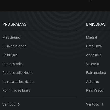
PROGRAMAS
EMISORAS
Más de uno
Madrid
Julia en la onda
Catalunya
La brújula
Andalucía
Radioestadio
Valencia
Radioestadio Noche
Extremadura
La rosa de los vientos
Asturias
Por fin no es lunes
País Vasco
Ver todo
Ver todo