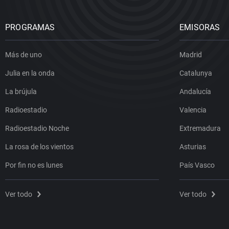
PROGRAMAS
EMISORAS
Más de uno
Madrid
Julia en la onda
Catalunya
La brújula
Andalucía
Radioestadio
Valencia
Radioestadio Noche
Extremadura
La rosa de los vientos
Asturias
Por fin no es lunes
País Vasco
Ver todo
Ver todo