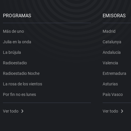
PROGRAMAS
EMISORAS
Más de uno
Madrid
Julia en la onda
Catalunya
La brújula
Andalucía
Radioestadio
Valencia
Radioestadio Noche
Extremadura
La rosa de los vientos
Asturias
Por fin no es lunes
País Vasco
Ver todo
Ver todo