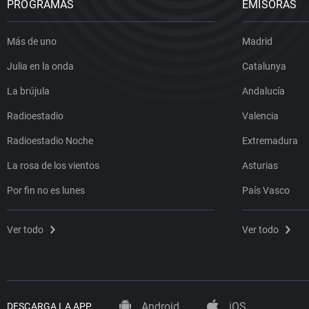
PROGRAMAS
EMISORAS
Más de uno
Madrid
Julia en la onda
Catalunya
La brújula
Andalucía
Radioestadio
Valencia
Radioestadio Noche
Extremadura
La rosa de los vientos
Asturias
Por fin no es lunes
País Vasco
Ver todo
Ver todo
Android
iOS
DESCARGA LA APP