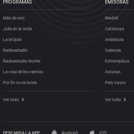
PROGRAMAS
EMISORAS
Más de uno
Madrid
Julia en la onda
Catalunya
La brújula
Andalucía
Radioestadio
Valencia
Radioestadio Noche
Extremadura
La rosa de los vientos
Asturias
Por fin no es lunes
País Vasco
Ver todo
Ver todo
Android
iOS
DESCARGA LA APP