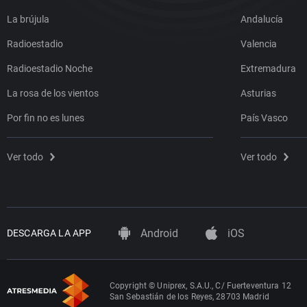
La brújula
Andalucía
Radioestadio
Valencia
Radioestadio Noche
Extremadura
La rosa de los vientos
Asturias
Por fin no es lunes
País Vasco
Ver todo
Ver todo
Android
iOS
DESCARGA LA APP
Copyright © Uniprex, S.A.U., C/ Fuerteventura 12
San Sebastián de los Reyes, 28703 Madrid