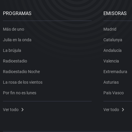
PROGRAMAS
EMISORAS
Más de uno
Madrid
Julia en la onda
Catalunya
La brújula
Andalucía
Radioestadio
Valencia
Radioestadio Noche
Extremadura
La rosa de los vientos
Asturias
Por fin no es lunes
País Vasco
Ver todo
Ver todo