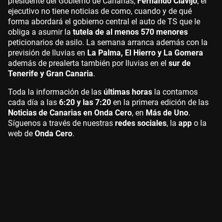
presidente del Gobierno de Canarias,
Fernando Clavijo
, el
ejecutivo no tiene noticias de como, cuando y de qué
forma abordará el gobierno central el auto de TS que le
obliga a asumir la
tutela de al menos 570 menores
peticionarios de asilo. La semana arranca además con la
previsión de lluvias en
La Palma, El Hierro y La Gomera
además de prealerta también por lluvias en el
sur de
Tenerife y Gran Canaria
.
Toda la información de las
últimas horas
la contamos
cada día a las
6:20 y las 7:20
en la primera edición de las
Noticias de Canarias en Onda Cero
, en
Más de Uno
.
Síguenos a través de nuestras
redes sociales
, la
app
o la
web de
Onda Cero
.