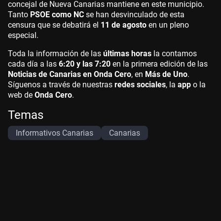
concejal de Nueva Canarias mantiene en este municipio.
Tanto
PSOE como NC
se han desvinculado de esta
censura que se debatirá el
11 de agosto
en un pleno
especial.
Toda la información de las
últimas horas
la contamos
cada día a las
6:20 y las 7:20
en la primera edición de las
Noticias de Canarias en Onda Cero
, en
Más de Uno
.
Síguenos a través de nuestras
redes sociales
, la
app
o la
web de
Onda Cero
.
Temas
Informativos Canarias
Canarias