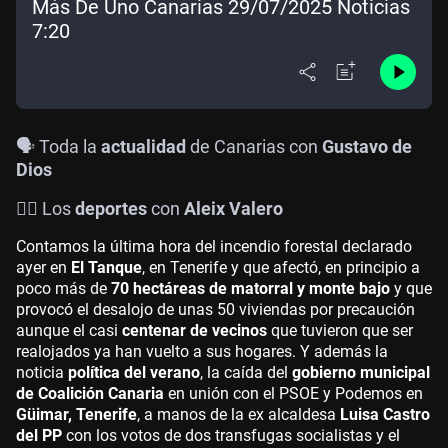
Más De Uno Canarias 29/07/2025 Noticias
7:20
🗣️ Toda la
actualidad
de Canarias con
Gustavo de
Dios
🤾‍♀️
Los
deportes
con
Aleix Valero
Contamos la última hora del incendio forestal declarado
ayer en
El Tanque
, en Tenerife y que afectó, en principio a
poco más de
70 hectáreas de matorral y monte bajo
y que
provocó el desalojo de unas 50 viviendas por precaución
aunque el casi
centenar de vecinos
que tuvieron que ser
realojados ya han vuelto a sus hogares. Y además la
noticia
política del verano
, la caída del
gobierno municipal
de Coalición Canaria
en unión con el PSOE y Podemos en
Güimar, Tenerife
, a manos de la ex alcaldesa
Luisa Castro
del PP
con los votos de dos transfugas socialistas y el