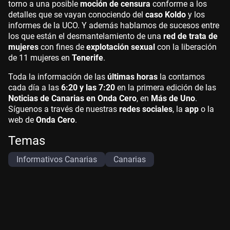
torno a una posible
moción de censura
conforme a los
detalles que se vayan conociendo del
caso Koldo
y los
informes de la UCO. Y además hablamos de sucesos entre
los que están el desmantelamiento de una
red de trata de
mujeres
con fines de
explotación sexual
con la liberación
de 11 mujeres en
Tenerife
.
Toda la información de las
últimas horas
la contamos
cada día a las
6:20 y las 7:20
en la primera edición de las
Noticias de Canarias en Onda Cero
, en
Más de Uno
.
Síguenos a través de nuestras
redes sociales
, la
app
o la
web de
Onda Cero
.
Temas
Informativos Canarias
Canarias