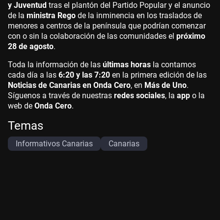
y Juventud
tras el plantón del Partido Popular y el anuncio
de la
ministra Rego
de la inminencia en los traslados de
menores a centros de la península que podrían comenzar
con o sin la colaboración de las comunidades el
próximo
28 de agosto
.
Toda la información de las
últimas horas
la contamos
cada día a las
6:20 y las 7:20
en la primera edición de las
Noticias de Canarias en Onda Cero
, en
Más de Uno
.
Síguenos a través de nuestras
redes sociales
, la
app
o la
web de
Onda Cero
.
Temas
Informativos Canarias
Canarias