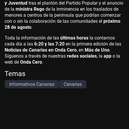
y Juventud
tras el plantón del Partido Popular y el anuncio
de la
ministra Rego
de la inminencia en los traslados de
menores a centros de la península que podrían comenzar
con o sin la colaboración de las comunidades el
próximo
28 de agosto
.
Toda la información de las
últimas horas
la contamos
cada día a las
6:20 y las 7:20
en la primera edición de las
Noticias de Canarias en Onda Cero
, en
Más de Uno
.
Síguenos a través de nuestras
redes sociales
, la
app
o la
web de
Onda Cero
.
Temas
Informativos Canarias
Canarias