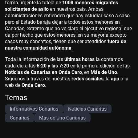
forma urgente la tutela de
1008 menores migrantes
solicitantes de asilo
en nuestros país. Ambas
administraciones entienden que hay estudiar caso a caso
pero el Estado baraja dejar a todos estos menores en
Canarias, extremo que no ve claro el ejecutivo regional que
da por hecho que estos menores, en su mayoría excepto
casos muy concretos, tienen que ser atendidos
fuera de
nuestra comunidad autónoma
.
Toda la información de las
últimas horas
la contamos
cada día a las
6:20 y las 7:20
en la primera edición de las
Noticias de Canarias en Onda Cero
, en
Más de Uno
.
Síguenos a través de nuestras
redes sociales
, la
app
o la
web de
Onda Cero
.
Temas
Informativos Canarias
Noticias Canarias
Canarias
Mas de Uno Canarias