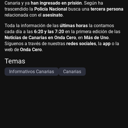
Canaria y ya
han ingresado en prisión
. Según ha
trascendido la
Policía Nacional
busca una
tercera persona
relacionada con el
asesinato
.
Toda la información de las
últimas horas
la contamos
cada día a las
6:20 y las 7:20
en la primera edición de las
Noticias de Canarias en Onda Cero
, en
Más de Uno
.
Síguenos a través de nuestras
redes sociales
, la
app
o la
web de
Onda Cero
.
Temas
Informativos Canarias
Canarias