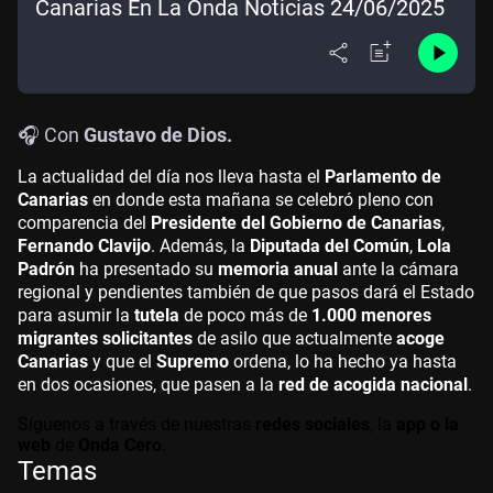
Canarias En La Onda Noticias 24/06/2025
🎧 Con
Gustavo de Dios.
La actualidad del día nos lleva hasta el
Parlamento de
Canarias
en donde esta mañana se celebró pleno con
comparencia del
Presidente del Gobierno de Canarias
,
Fernando Clavijo
. Además, la
Diputada del Común
,
Lola
Padrón
ha presentado su
memoria anual
ante la cámara
regional y pendientes también de que pasos dará el Estado
para asumir la
tutela
de poco más de
1.000 menores
migrantes solicitantes
de asilo que actualmente
acoge
Canarias
y que el
Supremo
ordena, lo ha hecho ya hasta
en dos ocasiones, que pasen a la
red de acogida nacional
.
Síguenos a través de nuestras
redes sociales
, la
app o la
web
de
Onda Cero
.
Temas