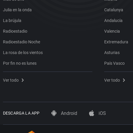
Julia en la onda
Catalunya
La brújula
Andalucía
Radioestadio
Valencia
Radioestadio Noche
Extremadura
La rosa de los vientos
Asturias
Por fin no es lunes
País Vasco
Ver todo
Ver todo
Android
iOS
DESCARGA LA APP