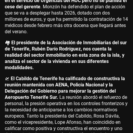
en el servicio de Urgencias del HUC pero no se plantea el
cese del gerente
. Monzón ha defendido el plan de acción
que se va a desplegar hasta 2026, dotado con dos
millones de euros, y que ha permitido la contratación de 14
médicos desde febrero más otra docena que llegará antes
del verano.
🏘️
El presidente de la Asociación de Inmobiliarias del sur
de Tenerife, Rubén Darío Rodríguez, nos cuenta la
realidad del sector inmobiliario en esta zona de la isla, y
analiza el sector de la vivienda en sus diferentes
modalidades.
🛫
El Cabildo de Tenerife ha calificado de constructiva la
reunión mantenida con AENA, Policía Nacional y la
Delegación del Gobierno para mejorar la gestión del
Aeropuerto Tenerife Sur.
La reunión abordó el refuerzo de
personal, la presión operativa en los controles fronterizos y
la necesidad de anticiparse a los cambios normativos
europeos. Tanto la presidenta del Cabildo, Rosa Dávila,
como el vicepresidente, Lope Afonso, han coincidido en
calificar como positiva y constructiva el encuentro y uno