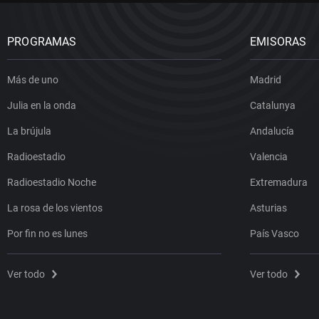
PROGRAMAS
EMISORAS
Más de uno
Madrid
Julia en la onda
Catalunya
La brújula
Andalucía
Radioestadio
Valencia
Radioestadio Noche
Extremadura
La rosa de los vientos
Asturias
Por fin no es lunes
País Vasco
Ver todo
Ver todo