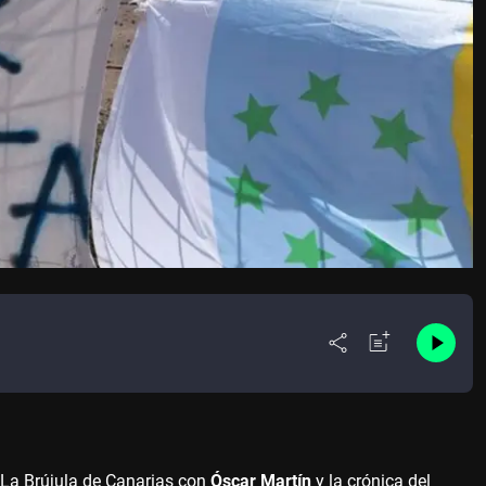
e La Brújula de Canarias con
Óscar Martín
y la crónica del