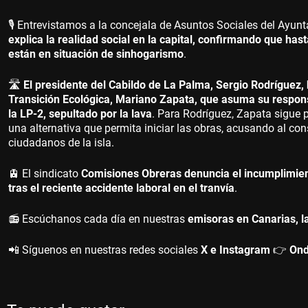
🎙️ Entrevistamos a la concejala de Asuntos Sociales del Ayun
explica la realidad social en la capital, confirmando que ha
están en situación de sinhogarismo
.
🛣️
El presidente del Cabildo de La Palma, Sergio Rodríguez,
Transición Ecológica, Mariano Zapata, que asuma su responsa
la LP-2, sepultado por la lava
. Para Rodríguez, Zapata sigue 
una alternativa que permita iniciar las obras, acusando al con
ciudadanos de la isla.
🚊 El sindicato
Comisiones Obreras denuncia el incumplimien
tras el reciente accidente laboral en el tranvía
.
📻 Escúchanos cada día en nuestras
emisoras en Canarias, l
📲 Síguenos en nuestras redes sociales
X e Instagram
👉
Ond