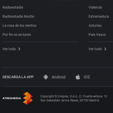
Radioestadio
Valencia
Radioestadio Noche
Extremadura
La rosa de los vientos
Asturias
Por fin no es lunes
País Vasco
Ver todo
Ver todo
Android
iOS
DESCARGA LA APP
Copyright © Uniprex, S.A.U., C/ Fuerteventura 12
San Sebastián de los Reyes, 28703 Madrid