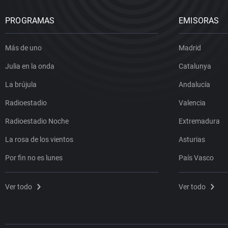
PROGRAMAS
EMISORAS
Más de uno
Madrid
Julia en la onda
Catalunya
La brújula
Andalucía
Radioestadio
Valencia
Radioestadio Noche
Extremadura
La rosa de los vientos
Asturias
Por fin no es lunes
País Vasco
Ver todo
Ver todo