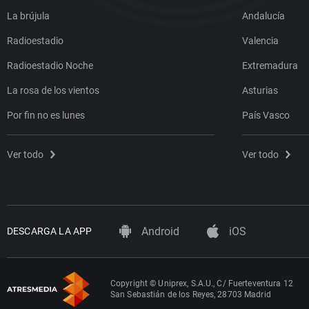
La brújula
Andalucía
Radioestadio
Valencia
Radioestadio Noche
Extremadura
La rosa de los vientos
Asturias
Por fin no es lunes
País Vasco
Ver todo
Ver todo
Android
iOS
DESCARGA LA APP
Copyright © Uniprex, S.A.U., C/ Fuerteventura 12
San Sebastián de los Reyes, 28703 Madrid