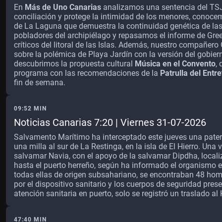
En
Más de Uno Canarias
analizamos una sentencia del TSJC
conciliación y protege la intimidad de los menores, conoce
de La Laguna que demuestra la continuidad genética de las
pobladores del archipiélago y repasamos el informe de Gre
críticos del litoral de las Islas. Además, nuestro compañero
sobre la polémica de Playa Jardín con la versión del gobiern
descubrimos la propuesta cultural
Música en el Convento
,
programa con las recomendaciones de la
Patrulla del Entr
fin de semana.
09:52 MIN
Noticias Canarias 7:20 | Viernes 31-07-2026
Salvamento Marítimo ha interceptado este jueves una pate
una milla al sur de La Restinga, en la isla de El Hierro. Una 
salvamar Navia, con el apoyo de la salvamar Dipdha, locali
hasta el puerto herreño, según ha informado el organismo e
todas ellas de origen subsahariano, se encontraban 48 hom
por el dispositivo sanitario y los cuerpos de seguridad pres
atención sanitaria en puerto, solo se registró un traslado al 
47:40 MIN