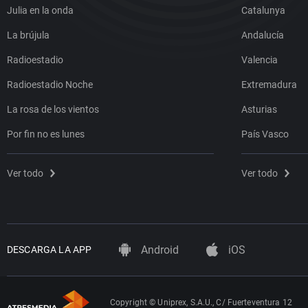
Julia en la onda
Catalunya
La brújula
Andalucía
Radioestadio
Valencia
Radioestadio Noche
Extremadura
La rosa de los vientos
Asturias
Por fin no es lunes
País Vasco
Ver todo
Ver todo
Android
iOS
DESCARGA LA APP
Copyright © Uniprex, S.A.U., C/ Fuerteventura 12