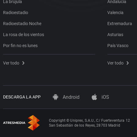
La brújula
Andalucía
Radioestadio
Valencia
Radioestadio Noche
Extremadura
La rosa de los vientos
Asturias
Por fin no es lunes
País Vasco
Ver todo
Ver todo
Android
iOS
DESCARGA LA APP
Copyright © Uniprex, S.A.U., C/ Fuerteventura 12
San Sebastián de los Reyes, 28703 Madrid