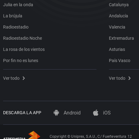
Julia en la onda
Catalunya
La brújula
Andalucía
Radioestadio
Valencia
Radioestadio Noche
Extremadura
La rosa de los vientos
Asturias
Por fin no es lunes
País Vasco
Ver todo
Ver todo
Android
iOS
DESCARGA LA APP
Copyright © Uniprex, S.A.U., C/ Fuerteventura 12