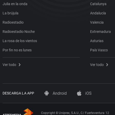
Julia en la onda
Catalunya
La brújula
Andalucía
Radioestadio
Valencia
Radioestadio Noche
Extremadura
La rosa de los vientos
Asturias
Por fin no es lunes
País Vasco
Ver todo
Ver todo
Android
iOS
DESCARGA LA APP
Copyright © Uniprex, S.A.U., C/ Fuerteventura 12