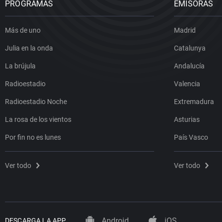
PROGRAMAS
EMISORAS
Más de uno
Madrid
Julia en la onda
Catalunya
La brújula
Andalucía
Radioestadio
Valencia
Radioestadio Noche
Extremadura
La rosa de los vientos
Asturias
Por fin no es lunes
País Vasco
Ver todo
Ver todo
Android
iOS
DESCARGA LA APP